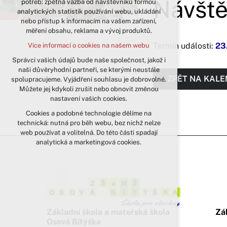
Návště
potřeb: zpětná vazba od návštěvníků formou
analytických statistik používání webu, ukládání
udržení kontextu stránek (session):
nebo přístup k informacím na vašem zařízení,
případná přihlášení, volby jazyka, apod.
měření obsahu, reklama a vývoj produktů.
Volitelná cookies
Termín události:
23
Více informací o cookies na našem webu
analytická pro anonymizované
vyhodnocení návštěvnosti
Správci vašich údajů bude naše společnost, jakož i
naši důvěryhodní partneři, se kterými neustále
marketingová cookies (Google)
ZPĚT NA KAL
spolupracujeme. Vyjádření souhlasu je dobrovolné.
Více informací o cookies na našem webu
Můžete jej kdykoli zrušit nebo obnovit změnou
nastavení vašich cookies.
Cookies a podobné technologie dělíme na
Přijmout všechny cookies
technická: nutná pro běh webu, bez nichž nelze
web používat a volitelná. Do této části spadají
Odmítnout vše
analytická a marketingová cookies.
Základní škola a mateřská škola
Zá
Osová Bítýška