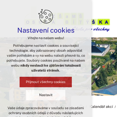
Nastavení cookies
Vítejte na našem webu!
Potřebujeme nastavit cookies a související
technologie, aby zobrazovaný obsah odpovídal
vašim potřebám a vy na webu nalezli přesně to, co
potřebujete. Soubory cookies používané na našem
webu
nikdy neslouží ke zjišťování totožnosti
uživatelů stránek
.
Přijmout všechny cookies
Nastavit
Kalendář akcí
Vaše údaje zpracováváme v souladu se zásadami
Technická cookies
ochrany osobních údajů z důvodu následujících
nutná pro provozování webu