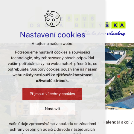
Nastavení cookies
Vítejte na našem webu!
Potřebujeme nastavit cookies a související
technologie, aby zobrazovaný obsah odpovídal
vašim potřebám a vy na webu nalezli přesně to, co
potřebujete. Soubory cookies používané na našem
webu
nikdy neslouží ke zjišťování totožnosti
uživatelů stránek
.
Přijmout všechny cookies
Nastavit
Kalendář akcí
Vaše údaje zpracováváme v souladu se zásadami
Technická cookies
ochrany osobních údajů z důvodu následujících
nutná pro provozování webu