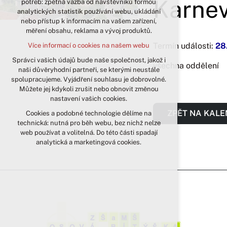
Karneva
potřeb: zpětná vazba od návštěvníků formou
analytických statistik používání webu, ukládání
udržení kontextu stránek (session):
nebo přístup k informacím na vašem zařízení,
případná přihlášení, volby jazyka, apod.
měření obsahu, reklama a vývoj produktů.
Volitelná cookies
Termín události:
28
Více informací o cookies na našem webu
analytická pro anonymizované
vyhodnocení návštěvnosti
Správci vašich údajů bude naše společnost, jakož i
všechna oddělení
naši důvěryhodní partneři, se kterými neustále
marketingová cookies (Google)
spolupracujeme. Vyjádření souhlasu je dobrovolné.
Více informací o cookies na našem webu
Můžete jej kdykoli zrušit nebo obnovit změnou
nastavení vašich cookies.
ZPĚT NA KAL
Cookies a podobné technologie dělíme na
Přijmout všechny cookies
technická: nutná pro běh webu, bez nichž nelze
web používat a volitelná. Do této části spadají
Odmítnout vše
analytická a marketingová cookies.