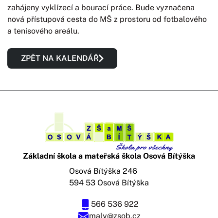
zahájeny vyklízecí a bourací práce. Bude vyznačena
nová přístupová cesta do MŠ z prostoru od fotbalového
a tenisového areálu.
ZPĚT NA KALENDÁŘ
Základní škola a mateřská škola Osová Bítýška
Osová Bítýška 246
594 53 Osová Bítýška
566 536 922
maly@zsob.cz