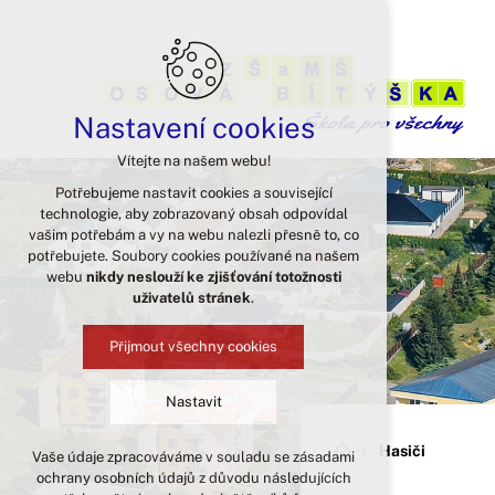
Nastavení cookies
Vítejte na našem webu!
Potřebujeme nastavit cookies a související
technologie, aby zobrazovaný obsah odpovídal
vašim potřebám a vy na webu nalezli přesně to, co
potřebujete. Soubory cookies používané na našem
webu
nikdy neslouží ke zjišťování totožnosti
uživatelů stránek
.
Přijmout všechny cookies
Nastavit
Hasiči
Vaše údaje zpracováváme v souladu se zásadami
Technická cookies
ochrany osobních údajů z důvodu následujících
nutná pro provozování webu