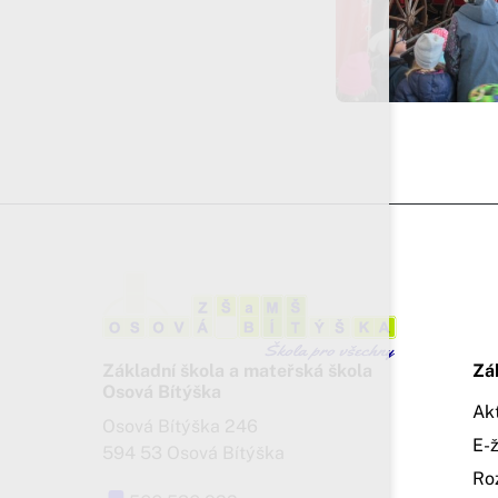
Základní škola a mateřská škola
Zá
Osová Bítýška
Ak
Osová Bítýška 246
E-
594 53 Osová Bítýška
Ro