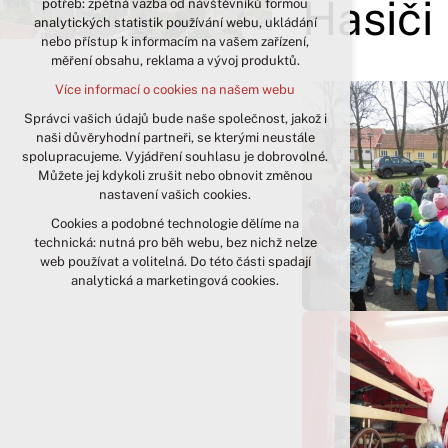
Hasiči
potřeb: zpětná vazba od návštěvníků formou
analytických statistik používání webu, ukládání
udržení kontextu stránek (session):
nebo přístup k informacím na vašem zařízení,
případná přihlášení, volby jazyka, apod.
měření obsahu, reklama a vývoj produktů.
Volitelná cookies
Více informací o cookies na našem webu
analytická pro anonymizované
vyhodnocení návštěvnosti
Správci vašich údajů bude naše společnost, jakož i
naši důvěryhodní partneři, se kterými neustále
marketingová cookies (Google)
spolupracujeme. Vyjádření souhlasu je dobrovolné.
Více informací o cookies na našem webu
Můžete jej kdykoli zrušit nebo obnovit změnou
nastavení vašich cookies.
Cookies a podobné technologie dělíme na
Přijmout všechny cookies
technická: nutná pro běh webu, bez nichž nelze
web používat a volitelná. Do této části spadají
Odmítnout vše
analytická a marketingová cookies.