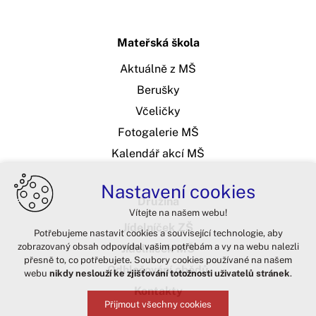
Mateřská škola
Aktuálně z MŠ
Berušky
Včeličky
Fotogalerie MŠ
Kalendář akcí MŠ
Nastavení cookies
Družina
Vítejte na našem webu!
Jídelníček ZŠ
Potřebujeme nastavit cookies a související technologie, aby
zobrazovaný obsah odpovídal vašim potřebám a vy na webu nalezli
Jídelníček MŠ
přesně to, co potřebujete. Soubory cookies používané na našem
Odhlašování obědů
webu
nikdy neslouží ke zjišťování totožnosti uživatelů stránek
.
Kontakty
Přijmout všechny cookies