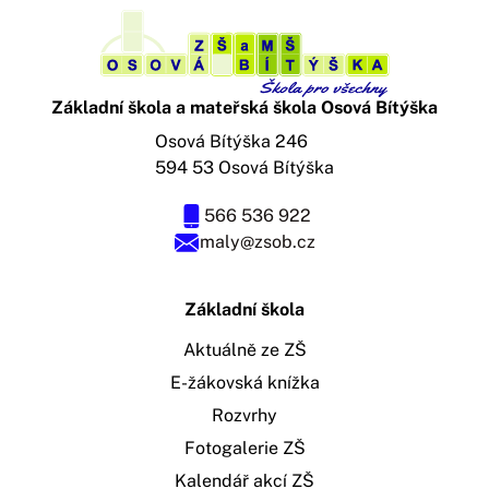
Základní škola a mateřská škola Osová Bítýška
Osová Bítýška 246
594 53 Osová Bítýška
566 536 922
maly@zsob.cz
Základní škola
Aktuálně ze ZŠ
E-žákovská knížka
Rozvrhy
Fotogalerie ZŠ
Kalendář akcí ZŠ