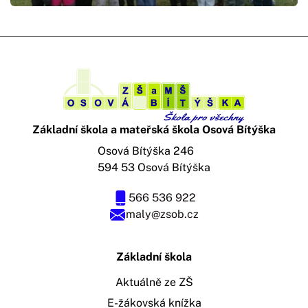
Základní škola a mateřská škola Osová Bítýška
Osová Bítýška 246
594 53 Osová Bítýška
566 536 922
maly@zsob.cz
Základní škola
Aktuálně ze ZŠ
E-žákovská knížka