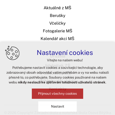
Aktuálně z MŠ
Berušky
Včeličky
Fotogalerie MŠ
Kalendář akcí MŠ
Nastavení cookies
Družina
Vítejte na našem webu!
Jídelníček ZŠ
Potřebujeme nastavit cookies a související technologie, aby
zobrazovaný obsah odpovídal vašim potřebám a vy na webu nalezli
Jídelníček MŠ
přesně to, co potřebujete. Soubory cookies používané na našem
Odhlašování obědů
webu
nikdy neslouží ke zjišťování totožnosti uživatelů stránek
.
Kontakty
Přijmout všechny cookies
Nastavit
© 2026 Copyright Základní škola a mateřská škola Osová Bítýška