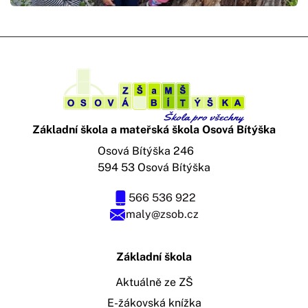
Základní škola a mateřská škola Osová Bítýška
Osová Bítýška 246
594 53 Osová Bítýška
566 536 922
maly@zsob.cz
Základní škola
Aktuálně ze ZŠ
E-žákovská knížka