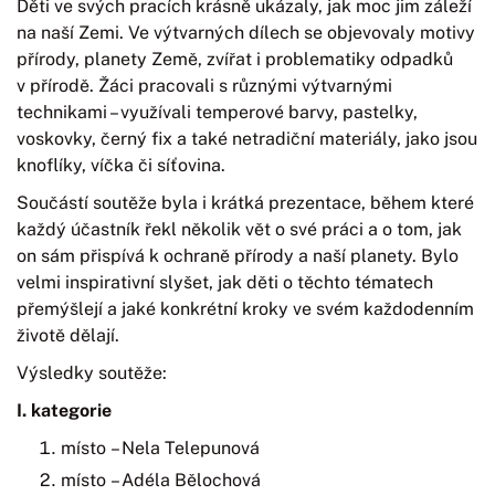
Děti ve svých pracích krásně ukázaly, jak moc jim záleží
na naší Zemi. Ve výtvarných dílech se objevovaly motivy
přírody, planety Země, zvířat i problematiky odpadků
v přírodě. Žáci pracovali s různými výtvarnými
technikami – využívali temperové barvy, pastelky,
voskovky, černý fix a také netradiční materiály, jako jsou
knoflíky, víčka či síťovina.
Součástí soutěže byla i krátká prezentace, během které
každý účastník řekl několik vět o své práci a o tom, jak
on sám přispívá k ochraně přírody a naší planety. Bylo
velmi inspirativní slyšet, jak děti o těchto tématech
přemýšlejí a jaké konkrétní kroky ve svém každodenním
životě dělají.
Výsledky soutěže:
I. kategorie
místo – Nela Telepunová
místo – Adéla Bělochová