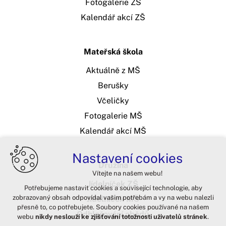
Fotogalerie ZŠ
Kalendář akcí ZŠ
Mateřská škola
Aktuálně z MŠ
Berušky
Včeličky
Fotogalerie MŠ
Kalendář akcí MŠ
Nastavení cookies
Družina
Vítejte na našem webu!
Jídelníček ZŠ
Potřebujeme nastavit cookies a související technologie, aby
zobrazovaný obsah odpovídal vašim potřebám a vy na webu nalezli
Jídelníček MŠ
přesně to, co potřebujete. Soubory cookies používané na našem
Odhlašování obědů
webu
nikdy neslouží ke zjišťování totožnosti uživatelů stránek
.