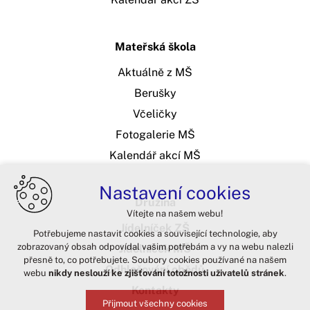
Mateřská škola
Aktuálně z MŠ
Berušky
Včeličky
Fotogalerie MŠ
Kalendář akcí MŠ
Nastavení cookies
Družina
Vítejte na našem webu!
Jídelníček ZŠ
Potřebujeme nastavit cookies a související technologie, aby
zobrazovaný obsah odpovídal vašim potřebám a vy na webu nalezli
Jídelníček MŠ
přesně to, co potřebujete. Soubory cookies používané na našem
Odhlašování obědů
webu
nikdy neslouží ke zjišťování totožnosti uživatelů stránek
.
Kontakty
Přijmout všechny cookies