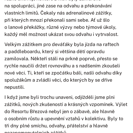
na spolupráci, jiné zase na odvahu a překonávání
vlastních limitů. Čekaly nás adrenalinové zážitky,
při kterých mnozí překonali sami sebe. Ať už šlo
o lanové překážky, různé výzvy nebo týmové úkoly,
každý měl možnost ukázat svou odvahu i vytrvalost.
Velkým zážitkem pro deváťáky byla jízda na raftech
a paddleboardu, který si většina dětí opravdu
zamilovala. Někteří stáli na prkně poprvé, přesto se
rychle naučili držet rovnováhu a s nadšením zkoušeli
nové věci. Ti, kteří se zpočátku báli, našli odvahu díky
spolužákům a zvládli věci, do kterých by se dříve
nepustili.
I když jsme byli trochu unaveni, odjížděli jsme plni
zážitků, nových zkušeností a krásných vzpomínek. Výlet
do Resortu Březová nebyl jen o zábavě, ale hlavně
o osobním růstu a upevnění vztahů v kolektivu. Byly to
tři dny plné smíchu, odvahy, přátelství a hlavně
nezapomenutelných zážitků.