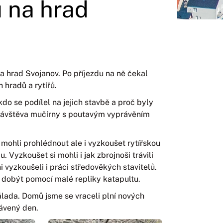
u na hrad
 na hrad Svojanov. Po příjezdu na ně čekal
 hradů a rytířů.
do se podílel na jejich stavbě a proč byly
návštěva mučírny s poutavým vyprávěním
mohli prohlédnout ale i vyzkoušet rytířskou
. Vyzkoušet si mohli i jak zbrojnoši trávili
 vyzkoušeli i práci středověkých stavitelů.
li dobýt pomocí malé repliky katapultu.
lada. Domů jsme se vraceli plní nových
ávený den.