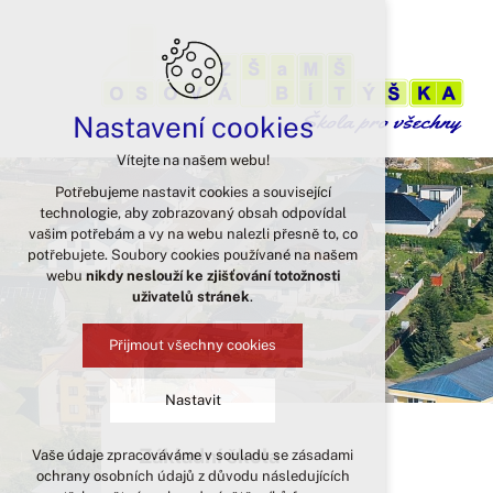
Nastavení cookies
Vítejte na našem webu!
Potřebujeme nastavit cookies a související
technologie, aby zobrazovaný obsah odpovídal
vašim potřebám a vy na webu nalezli přesně to, co
potřebujete. Soubory cookies používané na našem
webu
nikdy neslouží ke zjišťování totožnosti
uživatelů stránek
.
Přijmout všechny cookies
Nastavit
Základní škola
Vaše údaje zpracováváme v souladu se zásadami
Technická cookies
ochrany osobních údajů z důvodu následujících
nutná pro provozování webu