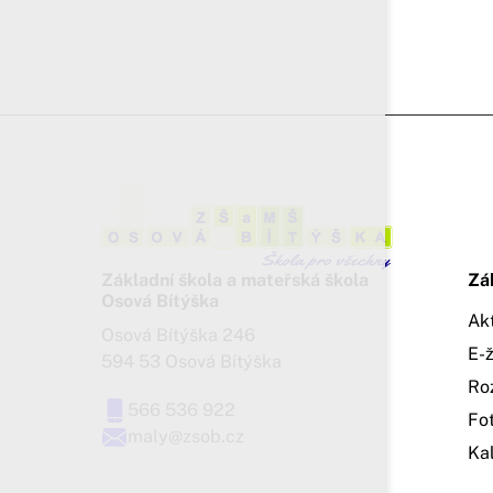
Základní škola a mateřská škola
Zá
Osová Bítýška
Ak
Osová Bítýška 246
E-
594 53 Osová Bítýška
Ro
566 536 922
Fo
maly@zsob.cz
Ka