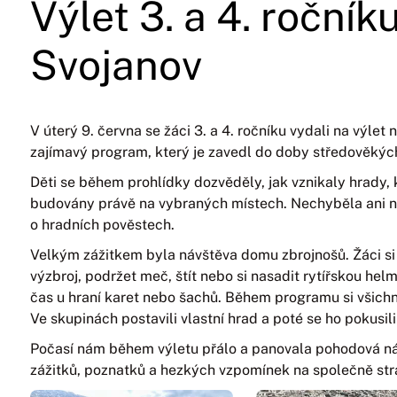
Výlet 3. a 4. ročník
Svojanov
V úterý 9. června se žáci 3. a 4. ročníku vydali na výlet
zajímavý program, který je zavedl do doby středověkých
Děti se během prohlídky dozvěděly, jak vznikaly hrady, k
budovány právě na vybraných místech. Nechyběla ani 
o hradních pověstech.
Velkým zážitkem byla návštěva domu zbrojnošů. Žáci si 
výzbroj, podržet meč, štít nebo si nasadit rytířskou helmu
čas u hraní karet nebo šachů. Během programu si všichni
Ve skupinách postavili vlastní hrad a poté se ho pokusi
Počasí nám během výletu přálo a panovala pohodová ná
zážitků, poznatků a hezkých vzpomínek na společně str