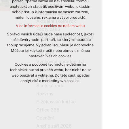
potřeb: zpětná vazba od návštěvníků formou
O základní škole
analytických statistik používání webu, ukládání
udržení kontextu stránek (session):
nebo přístup k informacím na vašem zařízení,
případná přihlášení, volby jazyka, apod.
Aktuality ze ZŠ
měření obsahu, reklama a vývoj produktů.
Aktuální školní rok
Volitelná cookies
Více informací o cookies na našem webu
analytická pro anonymizované
Počty žáků
vyhodnocení návštěvnosti
Správci vašich údajů bude naše společnost, jakož i
Školní vzdělávací program
naši důvěryhodní partneři, se kterými neustále
marketingová cookies (Google)
Dokumenty
spolupracujeme. Vyjádření souhlasu je dobrovolné.
Více informací o cookies na našem webu
Můžete jej kdykoli zrušit nebo obnovit změnou
Projekty
nastavení vašich cookies.
Výchovné poradenství
Cookies a podobné technologie dělíme na
Přijmout všechny cookies
Zápis do 1. ročníku
technická: nutná pro běh webu, bez nichž nelze
web používat a volitelná. Do této části spadají
Přijímací řízení na SŠ
Odmítnout vše
analytická a marketingová cookies.
Školská rada
Rozvrhy
E-žákovská knížka
Office 365
Ocenění
Anglie září 2026