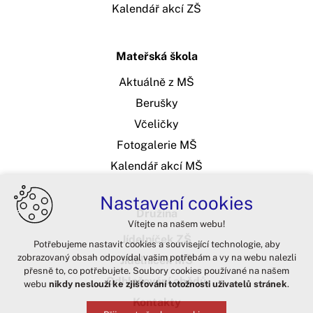
Kalendář akcí ZŠ
Mateřská škola
Aktuálně z MŠ
Berušky
Včeličky
Fotogalerie MŠ
Kalendář akcí MŠ
Nastavení cookies
Družina
Vítejte na našem webu!
Jídelníček ZŠ
Potřebujeme nastavit cookies a související technologie, aby
zobrazovaný obsah odpovídal vašim potřebám a vy na webu nalezli
Jídelníček MŠ
přesně to, co potřebujete. Soubory cookies používané na našem
Odhlašování obědů
webu
nikdy neslouží ke zjišťování totožnosti uživatelů stránek
.
Kontakty