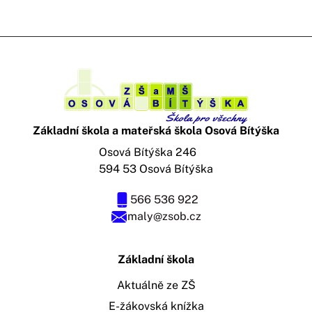
Základní škola a mateřská škola Osová Bítýška
Osová Bítýška 246
594 53 Osová Bítýška
566 536 922
maly@zsob.cz
Základní škola
Aktuálně ze ZŠ
E-žákovská knížka