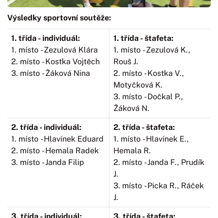
Výsledky sportovní soutěže:
1. třída - individuál:
1. třída - štafeta:
1. místo - Zezulová Klára
1. místo - Zezulová K.,
2. místo - Kostka Vojtěch
Rouš J.
3. místo - Žáková Nina
2. místo - Kostka V.,
Motyčková K.
3. místo - Dočkal P.,
Žáková N.
2. třída - individuál:
2. třída - štafeta:
1. místo - Hlavínek Eduard
1. místo - Hlavínek E.,
2. místo - Hemala Radek
Hemala R.
3. místo - Janda Filip
2. místo - Janda F., Prudík
J.
3. místo - Picka R., Ráček
J.
3. třída - individuál:
3. třída - štafeta: