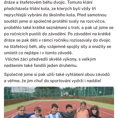
dráze a štafetovém běhu dvojic. Tomuto klání
předcházela třídní kola, ze kterých byli vždy tři
nejrychlejší vybráni do školního kola. Před samotnou
soutěží jsme si společně protáhli svaly na rozcvičce,
proběhlo také krátké seznámení s tratí, a pak už jsme se
po ročnících pustili do závodění. Po závodění na krátké
dráze se pak děti v rámci ročníku rozlosovaly do dvojic
na štafetový běh, aby vzájemně spojily síly a snažily se
umístit co nejlépe i v tomto závodě.
Všichni žáci předvedli skvělé výkony, s velkým
nadšením také fandili jeden druhému.
Společně jsme si pak užili také vyhlášení obou závodů
a věřme, že jim chuť do sportování vydrží i nadále!