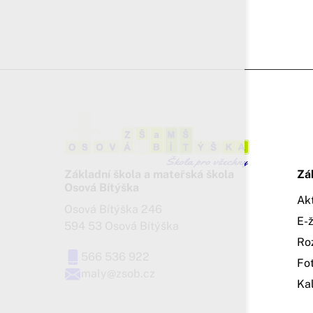
Základní škola a mateřská škola
Zá
Osová Bítýška
Ak
Osová Bítýška 246
E-
594 53 Osová Bítýška
Ro
566 536 922
Fo
maly@zsob.cz
Ka