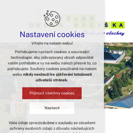
Nastavení cookies
Vítejte na našem webu!
Potřebujeme nastavit cookies a související
technologie, aby zobrazovaný obsah odpovídal
vašim potřebám a vy na webu nalezli přesně to, co
potřebujete. Soubory cookies používané na našem
webu
nikdy neslouží ke zjišťování totožnosti
uživatelů stránek
.
Přijmout všechny cookies
Nastavit
Základní škola
Vaše údaje zpracováváme v souladu se zásadami
Technická cookies
ochrany osobních údajů z důvodu následujících
nutná pro provozování webu