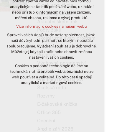
potřeb: zpětná vazba od návštěvníků formou
O základní škole
analytických statistik používání webu, ukládání
udržení kontextu stránek (session):
nebo přístup k informacím na vašem zařízení,
případná přihlášení, volby jazyka, apod.
Aktuality ze ZŠ
měření obsahu, reklama a vývoj produktů.
Aktuální školní rok
Volitelná cookies
Více informací o cookies na našem webu
analytická pro anonymizované
Počty žáků
vyhodnocení návštěvnosti
Správci vašich údajů bude naše společnost, jakož i
Školní vzdělávací program
naši důvěryhodní partneři, se kterými neustále
marketingová cookies (Google)
Dokumenty
spolupracujeme. Vyjádření souhlasu je dobrovolné.
Více informací o cookies na našem webu
Můžete jej kdykoli zrušit nebo obnovit změnou
Projekty
nastavení vašich cookies.
Výchovné poradenství
Cookies a podobné technologie dělíme na
Přijmout všechny cookies
Zápis do 1. ročníku
technická: nutná pro běh webu, bez nichž nelze
web používat a volitelná. Do této části spadají
Přijímací řízení na SŠ
Odmítnout vše
analytická a marketingová cookies.
Školská rada
Rozvrhy
E-žákovská knížka
Office 365
Ocenění
Anglie září 2026