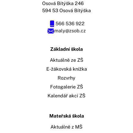
Osová Bítýška 246
594 53 Osová Bítýška
566 536 922
maly@zsob.cz
Základní škola
Aktuálně ze ZŠ
E-žákovská knížka
Rozvrhy
Fotogalerie ZŠ
Kalendář akcí ZŠ
Mateřská škola
Aktuálně z MŠ