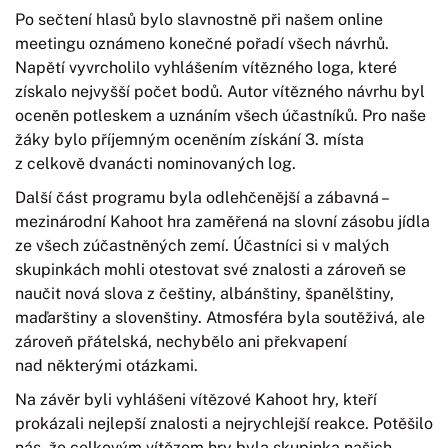
Po sečtení hlasů bylo slavnostně při našem online
meetingu oznámeno konečné pořadí všech návrhů.
Napětí vyvrcholilo vyhlášením vítězného loga, které
získalo nejvyšší počet bodů. Autor vítězného návrhu byl
oceněn potleskem a uznáním všech účastníků. Pro naše
žáky bylo příjemným oceněním získání 3. místa
z celkově dvanácti nominovaných log.
Další část programu byla odlehčenější a zábavná –
mezinárodní Kahoot hra zaměřená na slovní zásobu jídla
ze všech zúčastněných zemí. Účastníci si v malých
skupinkách mohli otestovat své znalosti a zároveň se
naučit nová slova z češtiny, albánštiny, španělštiny,
maďarštiny a slovenštiny. Atmosféra byla soutěživá, ale
zároveň přátelská, nechybělo ani překvapení
nad některými otázkami.
Na závěr byli vyhlášeni vítězové Kahoot hry, kteří
prokázali nejlepší znalosti a nejrychlejší reakce. Potěšilo
nás, že celkovým vítězem hry byla skupinka našich