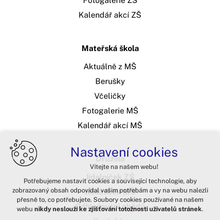
Fotogalerie ZŠ
Kalendář akcí ZŠ
Mateřská škola
Aktuálně z MŠ
Berušky
Včeličky
Fotogalerie MŠ
Kalendář akcí MŠ
Nastavení cookies
Družina
Vítejte na našem webu!
Jídelníček ZŠ
Potřebujeme nastavit cookies a související technologie, aby
zobrazovaný obsah odpovídal vašim potřebám a vy na webu nalezli
Jídelníček MŠ
přesně to, co potřebujete. Soubory cookies používané na našem
Odhlašování obědů
webu
nikdy neslouží ke zjišťování totožnosti uživatelů stránek
.