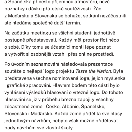
a Španělska přineslo příjemnou atmosféru, nové
poznatky i dávku přátelské soutěživosti. Žáci
z Maďarska a Slovenska se bohužel setkání nezúčastnili,
ale hledáme společně další termín.
Na začátku meetingu se všichni studenti jednotlivě
postupně představovali. Každý měl prostor říct něco
o sobě. Díky tomu se účastníci mohli lépe poznat
a vytvořit si osobnější vztah i přes online prostředí.
Po úvodním seznamování následovala prezentace
soutěže o nejlepší logo projektu
Taste the Nation
. Byla
představena všechna nominovaná loga, jejich myšlenka
i grafické zpracování. Hlavním bodem této části bylo
vyhlášení výsledků hlasování o vítězné logo. Do tohoto
hlasování se již v průběhu března zapojily všechny
zúčastněné země – Česko, Albánie, Španělsko,
Slovensko i Maďarsko. Každá země přidělila své hlasy
jednotlivým návrhům, nebylo však možné přidělovat
body návrhům své vlastní školy.