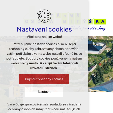
Nastavení cookies
Vítejte na našem webu!
Potřebujeme nastavit cookies a související
technologie, aby zobrazovaný obsah odpovídal
vašim potřebám a vy na webu nalezli přesně to, co
potřebujete. Soubory cookies používané na našem
webu
nikdy neslouží ke zjišťování totožnosti
uživatelů stránek
.
Přijmout všechny cookies
Nastavit
Základní škola
Vaše údaje zpracováváme v souladu se zásadami
Technická cookies
ochrany osobních údajů z důvodu následujících
nutná pro provozování webu