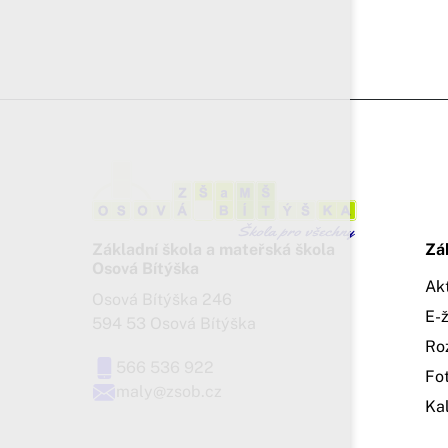
Základní škola a mateřská škola
Zá
Osová Bítýška
Ak
Osová Bítýška 246
E-
594 53 Osová Bítýška
Ro
566 536 922
Fo
maly@zsob.cz
Ka