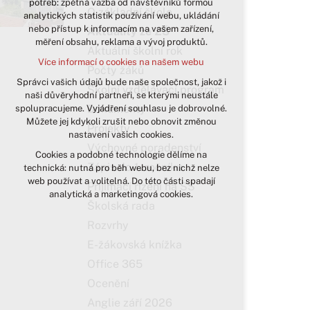
potřeb: zpětná vazba od návštěvníků formou
O základní škole
analytických statistik používání webu, ukládání
udržení kontextu stránek (session):
nebo přístup k informacím na vašem zařízení,
případná přihlášení, volby jazyka, apod.
Aktuality ze ZŠ
měření obsahu, reklama a vývoj produktů.
Aktuální školní rok
Volitelná cookies
Více informací o cookies na našem webu
analytická pro anonymizované
Počty žáků
vyhodnocení návštěvnosti
Správci vašich údajů bude naše společnost, jakož i
Školní vzdělávací program
naši důvěryhodní partneři, se kterými neustále
marketingová cookies (Google)
Dokumenty
spolupracujeme. Vyjádření souhlasu je dobrovolné.
Více informací o cookies na našem webu
Můžete jej kdykoli zrušit nebo obnovit změnou
Projekty
nastavení vašich cookies.
Výchovné poradenství
Cookies a podobné technologie dělíme na
Přijmout všechny cookies
Zápis do 1. ročníku
technická: nutná pro běh webu, bez nichž nelze
web používat a volitelná. Do této části spadají
Přijímací řízení na SŠ
Odmítnout vše
analytická a marketingová cookies.
Školská rada
Rozvrhy
E-žákovská knížka
Office 365
Ocenění
Anglie září 2026