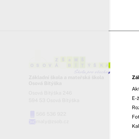
Základní škola a mateřská škola
Zá
Osová Bítýška
Ak
Osová Bítýška 246
E-
594 53 Osová Bítýška
Ro
566 536 922
Fo
maly@zsob.cz
Ka