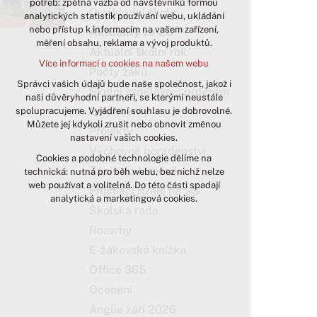
potřeb: zpětná vazba od návštěvníků formou
O základní škole
analytických statistik používání webu, ukládání
udržení kontextu stránek (session):
nebo přístup k informacím na vašem zařízení,
případná přihlášení, volby jazyka, apod.
Aktuality ze ZŠ
měření obsahu, reklama a vývoj produktů.
Aktuální školní rok
Volitelná cookies
Více informací o cookies na našem webu
analytická pro anonymizované
Počty žáků
vyhodnocení návštěvnosti
Správci vašich údajů bude naše společnost, jakož i
Školní vzdělávací program
naši důvěryhodní partneři, se kterými neustále
marketingová cookies (Google)
Dokumenty
spolupracujeme. Vyjádření souhlasu je dobrovolné.
Více informací o cookies na našem webu
Můžete jej kdykoli zrušit nebo obnovit změnou
Projekty
nastavení vašich cookies.
Výchovné poradenství
Cookies a podobné technologie dělíme na
Přijmout všechny cookies
Zápis do 1. ročníku
technická: nutná pro běh webu, bez nichž nelze
web používat a volitelná. Do této části spadají
Přijímací řízení na SŠ
Odmítnout vše
analytická a marketingová cookies.
Školská rada
Rozvrhy
E-žákovská knížka
Office 365
Ocenění
Anglie září 2026