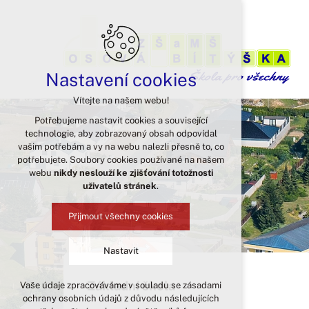
Nastavení cookies
Vítejte na našem webu!
Potřebujeme nastavit cookies a související
technologie, aby zobrazovaný obsah odpovídal
vašim potřebám a vy na webu nalezli přesně to, co
potřebujete. Soubory cookies používané na našem
webu
nikdy neslouží ke zjišťování totožnosti
uživatelů stránek
.
Přijmout všechny cookies
Nastavit
Základní škola
Vaše údaje zpracováváme v souladu se zásadami
Technická cookies
ochrany osobních údajů z důvodu následujících
nutná pro provozování webu