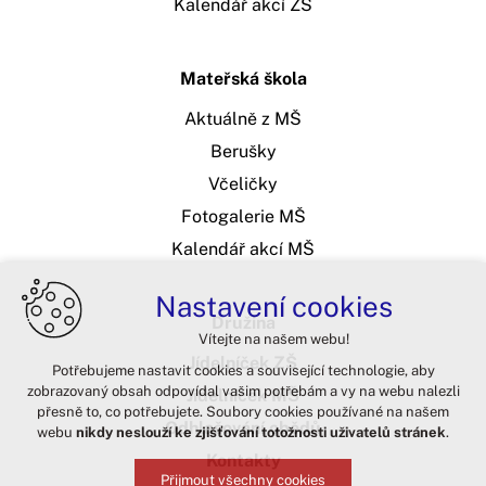
Kalendář akcí ZŠ
Mateřská škola
Aktuálně z MŠ
Berušky
Včeličky
Fotogalerie MŠ
Kalendář akcí MŠ
Nastavení cookies
Družina
Vítejte na našem webu!
Jídelníček ZŠ
Potřebujeme nastavit cookies a související technologie, aby
zobrazovaný obsah odpovídal vašim potřebám a vy na webu nalezli
Jídelníček MŠ
přesně to, co potřebujete. Soubory cookies používané na našem
Odhlašování obědů
webu
nikdy neslouží ke zjišťování totožnosti uživatelů stránek
.
Kontakty
Přijmout všechny cookies