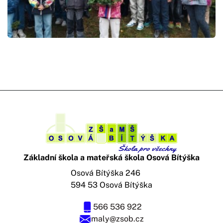
Základní škola a mateřská škola Osová Bítýška
Osová Bítýška 246
594 53 Osová Bítýška
566 536 922
maly@zsob.cz