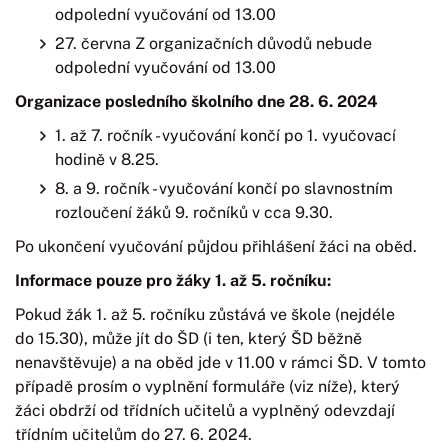
odpolední vyučování od 13.00
27. června Z organizačních důvodů nebude
odpolední vyučování od 13.00
Organizace posledního školního dne 28. 6. 2024
1. až 7. ročník - vyučování končí po 1. vyučovací
hodině v 8.25.
8. a 9. ročník - vyučování končí po slavnostním
rozloučení žáků 9. ročníků v cca 9.30.
Po ukončení vyučování půjdou přihlášení žáci na oběd.
Informace pouze pro žáky 1. až 5. ročníku:
Pokud žák 1. až 5. ročníku zůstává ve škole (nejdéle
do 15.30), může jít do ŠD (i ten, který ŠD běžně
nenavštěvuje) a na oběd jde v 11.00 v rámci ŠD. V tomto
případě prosím o vyplnění formuláře (viz níže), který
žáci obdrží od třídních učitelů a vyplněný odevzdají
třídním učitelům do 27. 6. 2024.