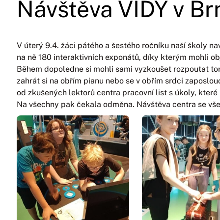
Návštěva VIDY v Br
V úterý 9.4. žáci pátého a šestého ročníku naší školy nav
na ně 180 interaktivních exponátů, díky kterým mohli ob
Během dopoledne si mohli sami vyzkoušet rozpoutat torn
zahrát si na obřím pianu nebo se v obřím srdci zaposlouc
od zkušených lektorů centra pracovní list s úkoly, kter
Na všechny pak čekala odměna. Návštěva centra se vše