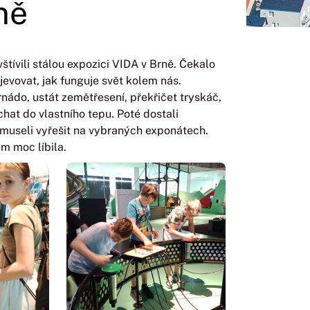
ně
štívili stálou expozici VIDA v Brně. Čekalo
jevovat, jak funguje svět kolem nás.
ádo, ustát zemětřesení, překřičet tryskáč,
hat do vlastního tepu. Poté dostali
é museli vyřešit na vybraných exponátech.
m moc líbila.