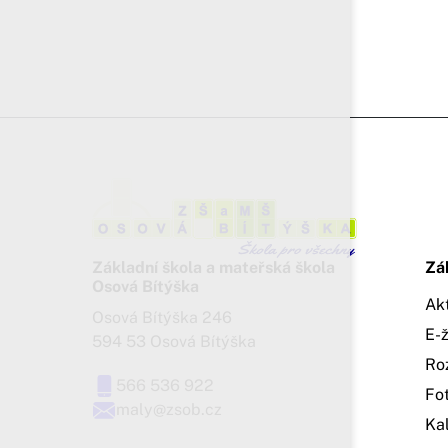
Základní škola a mateřská škola
Zá
Osová Bítýška
Ak
Osová Bítýška 246
E-
594 53 Osová Bítýška
Ro
566 536 922
Fo
maly@zsob.cz
Ka