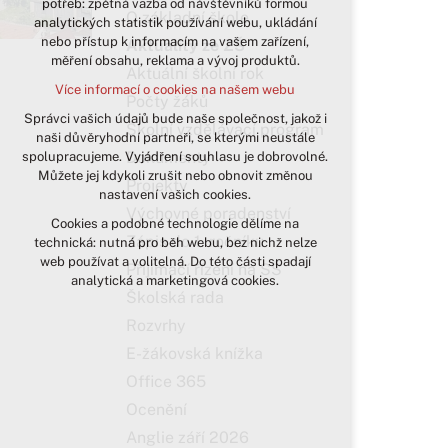
potřeb: zpětná vazba od návštěvníků formou
O základní škole
analytických statistik používání webu, ukládání
udržení kontextu stránek (session):
nebo přístup k informacím na vašem zařízení,
případná přihlášení, volby jazyka, apod.
Aktuality ze ZŠ
měření obsahu, reklama a vývoj produktů.
Aktuální školní rok
Volitelná cookies
Více informací o cookies na našem webu
analytická pro anonymizované
Počty žáků
vyhodnocení návštěvnosti
Správci vašich údajů bude naše společnost, jakož i
Školní vzdělávací program
naši důvěryhodní partneři, se kterými neustále
marketingová cookies (Google)
Dokumenty
spolupracujeme. Vyjádření souhlasu je dobrovolné.
Více informací o cookies na našem webu
Můžete jej kdykoli zrušit nebo obnovit změnou
Projekty
nastavení vašich cookies.
Výchovné poradenství
Cookies a podobné technologie dělíme na
Přijmout všechny cookies
Zápis do 1. ročníku
technická: nutná pro běh webu, bez nichž nelze
web používat a volitelná. Do této části spadají
Přijímací řízení na SŠ
Odmítnout vše
analytická a marketingová cookies.
Školská rada
Rozvrhy
E-žákovská knížka
Office 365
Ocenění
Anglie září 2026