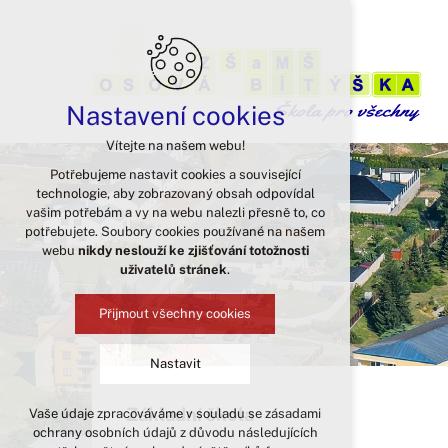
Nastavení cookies
Vítejte na našem webu!
Potřebujeme nastavit cookies a související
technologie, aby zobrazovaný obsah odpovídal
vašim potřebám a vy na webu nalezli přesně to, co
potřebujete. Soubory cookies používané na našem
webu
nikdy neslouží ke zjišťování totožnosti
uživatelů stránek
.
Přijmout všechny cookies
Nastavit
Základní škola
Vaše údaje zpracováváme v souladu se zásadami
Technická cookies
ochrany osobních údajů z důvodu následujících
nutná pro provozování webu