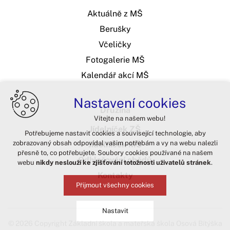
Aktuálně z MŠ
Berušky
Včeličky
Fotogalerie MŠ
Kalendář akcí MŠ
Nastavení cookies
Družina
Vítejte na našem webu!
Jídelníček ZŠ
Potřebujeme nastavit cookies a související technologie, aby
zobrazovaný obsah odpovídal vašim potřebám a vy na webu nalezli
Jídelníček MŠ
přesně to, co potřebujete. Soubory cookies používané na našem
Odhlašování obědů
webu
nikdy neslouží ke zjišťování totožnosti uživatelů stránek
.
Kontakty
Přijmout všechny cookies
Nastavit
© 2026 Copyright Základní škola a mateřská škola Osová Bítýška