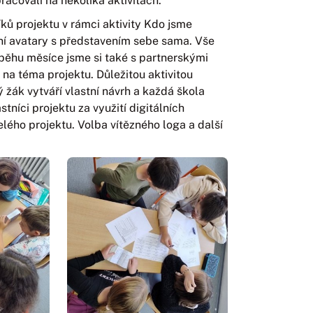
racovali na několika aktivitách.
ků projektu v rámci aktivity Kdo jsme
stní avatary s představením sebe sama. Vše
běhu měsíce jsme si také s partnerskými
 na téma projektu. Důležitou aktivitou
 žák vytváří vlastní návrh a každá škola
tníci projektu za využití digitálních
elého projektu. Volba vítězného loga a další