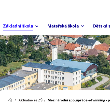
Základní škola
Mateřská škola
Dětská 
Aktuálně ze ZŠ
Mezinárodní spolupráce-eTwinning - p