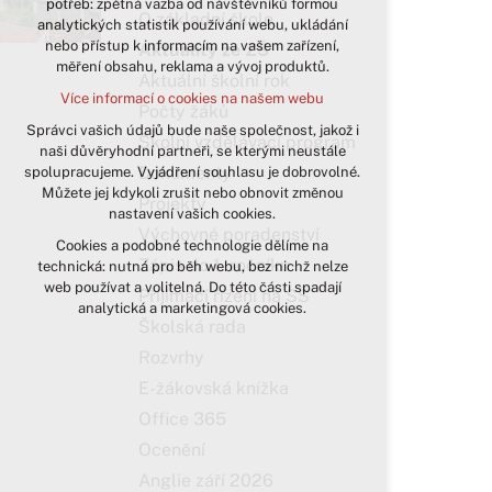
potřeb: zpětná vazba od návštěvníků formou
O základní škole
analytických statistik používání webu, ukládání
udržení kontextu stránek (session):
nebo přístup k informacím na vašem zařízení,
případná přihlášení, volby jazyka, apod.
Aktuality ze ZŠ
měření obsahu, reklama a vývoj produktů.
Aktuální školní rok
Volitelná cookies
Více informací o cookies na našem webu
analytická pro anonymizované
Počty žáků
vyhodnocení návštěvnosti
Správci vašich údajů bude naše společnost, jakož i
Školní vzdělávací program
naši důvěryhodní partneři, se kterými neustále
marketingová cookies (Google)
Dokumenty
spolupracujeme. Vyjádření souhlasu je dobrovolné.
Více informací o cookies na našem webu
Můžete jej kdykoli zrušit nebo obnovit změnou
Projekty
nastavení vašich cookies.
Výchovné poradenství
Cookies a podobné technologie dělíme na
Přijmout všechny cookies
Zápis do 1. ročníku
technická: nutná pro běh webu, bez nichž nelze
web používat a volitelná. Do této části spadají
Přijímací řízení na SŠ
Odmítnout vše
analytická a marketingová cookies.
Školská rada
Rozvrhy
E-žákovská knížka
Office 365
Ocenění
Anglie září 2026