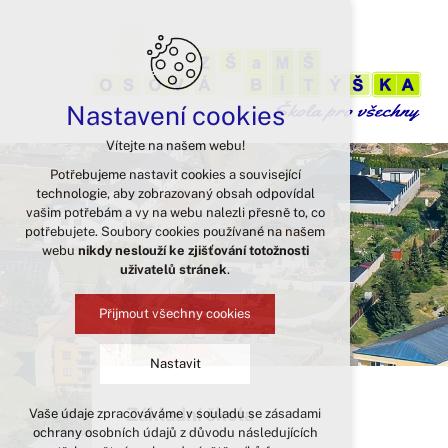
Nastavení cookies
Vítejte na našem webu!
Potřebujeme nastavit cookies a související
technologie, aby zobrazovaný obsah odpovídal
vašim potřebám a vy na webu nalezli přesně to, co
potřebujete. Soubory cookies používané na našem
webu
nikdy neslouží ke zjišťování totožnosti
uživatelů stránek
.
Přijmout všechny cookies
Nastavit
Základní škola
Vaše údaje zpracováváme v souladu se zásadami
Technická cookies
ochrany osobních údajů z důvodu následujících
nutná pro provozování webu