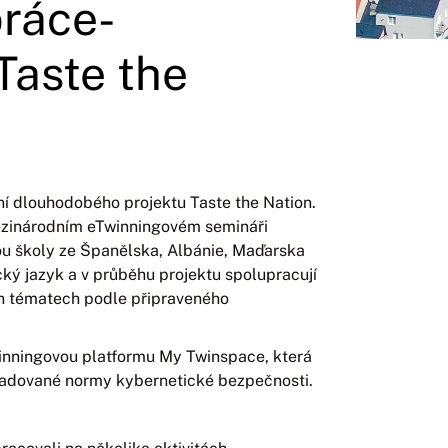
práce-
 Taste the
ní dlouhodobého projektu Taste the Nation.
mezinárodním eTwinningovém semináři
sou školy ze Španělska, Albánie, Maďarska
ký jazyk a v průběhu projektu spolupracují
ch tématech podle připraveného
winningovou platformu My Twinspace, která
ožadované normy kybernetické bezpečnosti.