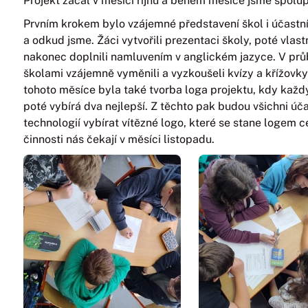
Projekt začal v měsíci říjnu a během měsíce jsme spolup
Prvním krokem bylo vzájemné představení škol i účastní
a odkud jsme. Žáci vytvořili prezentaci školy, poté vla
nakonec doplnili namluvením v anglickém jazyce. V prů
školami vzájemně vyměnili a vyzkoušeli kvízy a křížovky
tohoto měsíce byla také tvorba loga projektu, kdy každý
poté vybírá dva nejlepší. Z těchto pak budou všichni účas
technologií vybírat vítězné logo, které se stane logem c
činnosti nás čekají v měsíci listopadu.