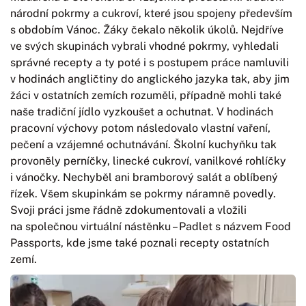
národní pokrmy a cukroví, které jsou spojeny především
s obdobím Vánoc. Žáky čekalo několik úkolů. Nejdříve
ve svých skupinách vybrali vhodné pokrmy, vyhledali
správné recepty a ty poté i s postupem práce namluvili
v hodinách angličtiny do anglického jazyka tak, aby jim
žáci v ostatních zemích rozuměli, případně mohli také
naše tradiční jídlo vyzkoušet a ochutnat. V hodinách
pracovní výchovy potom následovalo vlastní vaření,
pečení a vzájemné ochutnávání. Školní kuchyňku tak
provoněly perníčky, linecké cukroví, vanilkové rohlíčky
i vánočky. Nechyběl ani bramborový salát a oblíbený
řízek. Všem skupinkám se pokrmy náramně povedly.
Svoji práci jsme řádně zdokumentovali a vložili
na společnou virtuální nástěnku – Padlet s názvem Food
Passports, kde jsme také poznali recepty ostatních
zemí.