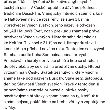
přes počítání s dýněmi až ke zpěvu anglických či
českých písní. V České republice dáváme přednost
tradičním Dušičkám. V anglicky mluvících zemích, kde
je Halloween nejvíce rozšířený, se slaví 31. října
v předvečer Všech svatých. Jeho název je odvozen
od „All Hallow's Eve“, což v překladu znamená právě
předvečer Všech svatých. Historie sahá do Irska až
ke Keltům. Ti v noci z 31. října na 1. listopadu slavili
konec léta a příchod nového roku. Tento den se nazýval
Samhain podle boha Samhaina, pána mrtvých.
Při oslavách hořely obrovské ohně a lidé se oblékali
do převleků, aby se chránili před zlými duchy. Hlubší
význam má v Česku Svátek zesnulých, který všichni
známe také pod názvem Dušičky. Slaví se 2. listopadu,
den po Slavnosti Všech svatých. Právě v tento den si
připomínáme zemřelé příbuzné či blízké osoby,
navštěvujeme hřbitovy, vzpomínáme na ty, kteří už tu
s námi nejsou, pokládáme na hrob květiny a zapalujeme
svíčky.