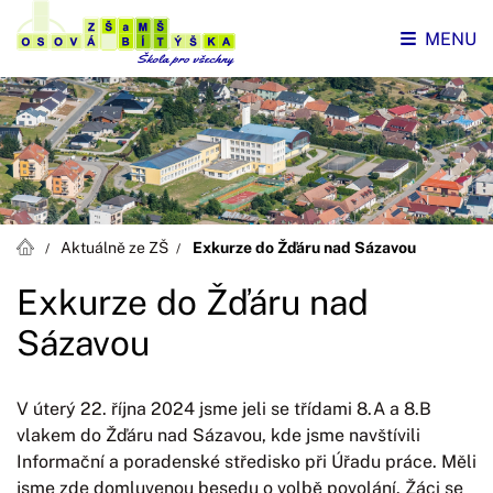
MENU
Aktuálně ze ZŠ
Exkurze do Žďáru nad Sázavou
Exkurze do Žďáru nad
Sázavou
V úterý 22. října 2024 jsme jeli se třídami 8.A a 8.B
vlakem do Žďáru nad Sázavou, kde jsme navštívili
Informační a poradenské středisko při Úřadu práce. Měli
jsme zde domluvenou besedu o volbě povolání. Žáci se