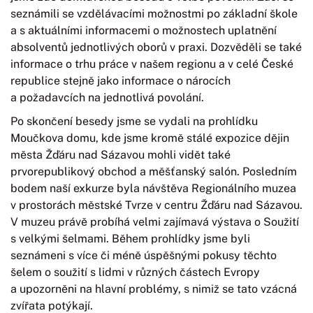
seznámili se vzdělávacími možnostmi po základní škole
a s aktuálními informacemi o možnostech uplatnění
absolventů jednotlivých oborů v praxi. Dozvěděli se také
informace o trhu práce v našem regionu a v celé České
republice stejně jako informace o nárocích
a požadavcích na jednotlivá povolání.
Po skončení besedy jsme se vydali na prohlídku
Moučkova domu, kde jsme kromě stálé expozice dějin
města Žďáru nad Sázavou mohli vidět také
prvorepublikový obchod a měšťanský salón. Posledním
bodem naší exkurze byla návštěva Regionálního muzea
v prostorách městské Tvrze v centru Žďáru nad Sázavou.
V muzeu právě probíhá velmi zajímavá výstava o Soužití
s velkými šelmami. Během prohlídky jsme byli
seznámeni s více či méně úspěšnými pokusy těchto
šelem o soužití s lidmi v různých částech Evropy
a upozorněni na hlavní problémy, s nimiž se tato vzácná
zvířata potýkají.