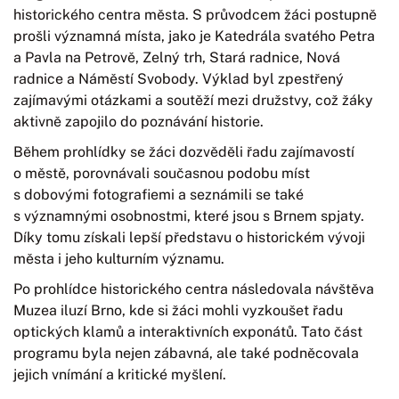
historického centra města. S průvodcem žáci postupně
prošli významná místa, jako je Katedrála svatého Petra
a Pavla na Petrově, Zelný trh, Stará radnice, Nová
radnice a Náměstí Svobody. Výklad byl zpestřený
zajímavými otázkami a soutěží mezi družstvy, což žáky
aktivně zapojilo do poznávání historie.
Během prohlídky se žáci dozvěděli řadu zajímavostí
o městě, porovnávali současnou podobu míst
s dobovými fotografiemi a seznámili se také
s významnými osobnostmi, které jsou s Brnem spjaty.
Díky tomu získali lepší představu o historickém vývoji
města i jeho kulturním významu.
Po prohlídce historického centra následovala návštěva
Muzea iluzí Brno, kde si žáci mohli vyzkoušet řadu
optických klamů a interaktivních exponátů. Tato část
programu byla nejen zábavná, ale také podněcovala
jejich vnímání a kritické myšlení.