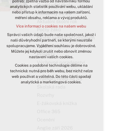
potřeb: zpětná vazba od návštěvníků formou
O základní škole
analytických statistik používání webu, ukládání
udržení kontextu stránek (session):
nebo přístup k informacím na vašem zařízení,
případná přihlášení, volby jazyka, apod.
Aktuality ze ZŠ
měření obsahu, reklama a vývoj produktů.
Aktuální školní rok
Volitelná cookies
Více informací o cookies na našem webu
analytická pro anonymizované
Počty žáků
vyhodnocení návštěvnosti
Správci vašich údajů bude naše společnost, jakož i
Školní vzdělávací program
naši důvěryhodní partneři, se kterými neustále
marketingová cookies (Google)
Dokumenty
spolupracujeme. Vyjádření souhlasu je dobrovolné.
Více informací o cookies na našem webu
Můžete jej kdykoli zrušit nebo obnovit změnou
Projekty
nastavení vašich cookies.
Výchovné poradenství
Cookies a podobné technologie dělíme na
Přijmout všechny cookies
Zápis do 1. ročníku
technická: nutná pro běh webu, bez nichž nelze
web používat a volitelná. Do této části spadají
Přijímací řízení na SŠ
Odmítnout vše
analytická a marketingová cookies.
Školská rada
Rozvrhy
E-žákovská knížka
Office 365
Ocenění
Anglie září 2026