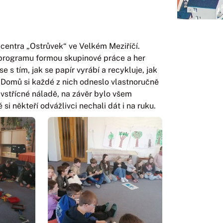
 centra „Ostrůvek“ ve Velkém Meziříčí.
u programu formou skupinové práce a her
e s tím, jak se papír vyrábí a recykluje, jak
. Domů si každé z nich odneslo vlastnoručně
vstřícné náladě, na závěr bylo všem
si někteří odvážlivci nechali dát i na ruku.