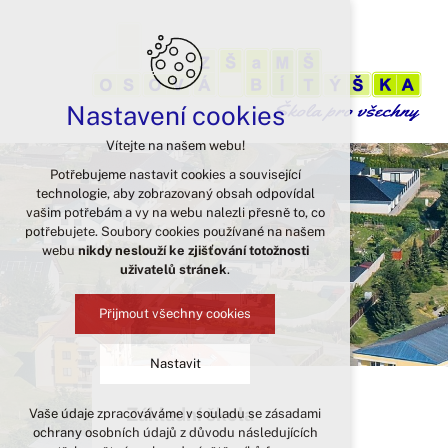
Nastavení cookies
Vítejte na našem webu!
Potřebujeme nastavit cookies a související
technologie, aby zobrazovaný obsah odpovídal
vašim potřebám a vy na webu nalezli přesně to, co
potřebujete. Soubory cookies používané na našem
webu
nikdy neslouží ke zjišťování totožnosti
uživatelů stránek
.
Přijmout všechny cookies
Nastavit
Základní škola
Vaše údaje zpracováváme v souladu se zásadami
Technická cookies
ochrany osobních údajů z důvodu následujících
nutná pro provozování webu