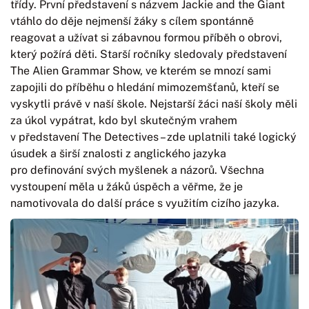
třídy. První představení s názvem Jackie and the Giant
vtáhlo do děje nejmenší žáky s cílem spontánně
reagovat a užívat si zábavnou formou příběh o obrovi,
který požírá děti. Starší ročníky sledovaly představení
The Alien Grammar Show, ve kterém se mnozí sami
zapojili do příběhu o hledání mimozemšťanů, kteří se
vyskytli právě v naší škole. Nejstarší žáci naší školy měli
za úkol vypátrat, kdo byl skutečným vrahem
v představení The Detectives – zde uplatnili také logický
úsudek a širší znalosti z anglického jazyka
pro definování svých myšlenek a názorů. Všechna
vystoupení měla u žáků úspěch a věřme, že je
namotivovala do další práce s využitím cizího jazyka.