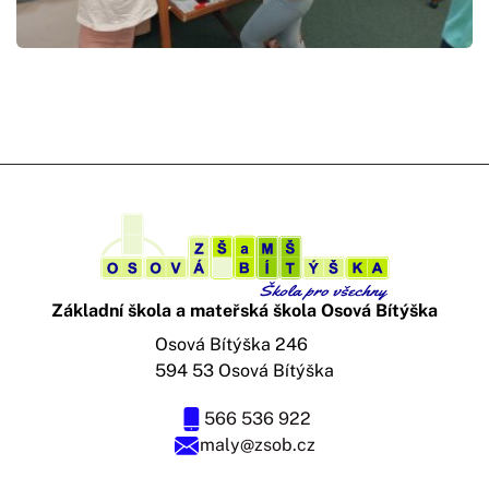
Základní škola a mateřská škola Osová Bítýška
Osová Bítýška 246
594 53 Osová Bítýška
566 536 922
maly@zsob.cz