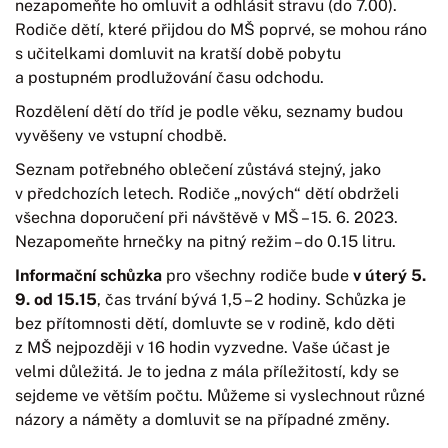
nezapomeňte ho omluvit a odhlásit stravu (do 7.00).
Rodiče dětí, které přijdou do MŠ poprvé, se mohou ráno
s učitelkami domluvit na kratší době pobytu
a postupném prodlužování času odchodu.
Rozdělení dětí do tříd je podle věku, seznamy budou
vyvěšeny ve vstupní chodbě.
Seznam potřebného oblečení zůstává stejný, jako
v předchozích letech. Rodiče „nových“ dětí obdrželi
všechna doporučení při návštěvě v MŠ – 15. 6. 2023.
Nezapomeňte hrnečky na pitný režim – do 0.15 litru.
Informační schůzka
pro všechny rodiče bude
v úterý 5.
9. od 15.15
, čas trvání bývá 1,5 – 2 hodiny. Schůzka je
bez přítomnosti dětí, domluvte se v rodině, kdo děti
z MŠ nejpozději v 16 hodin vyzvedne. Vaše účast je
velmi důležitá. Je to jedna z mála příležitostí, kdy se
sejdeme ve větším počtu. Můžeme si vyslechnout různé
názory a náměty a domluvit se na případné změny.