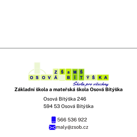
Základní škola a mateřská škola Osová Bítýška
Osová Bítýška 246
594 53 Osová Bítýška
566 536 922
maly@zsob.cz