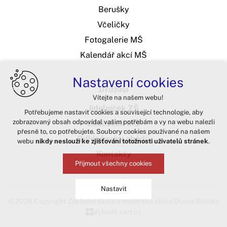
Berušky
Včeličky
Fotogalerie MŠ
Kalendář akcí MŠ
Nastavení cookies
Družina
Vítejte na našem webu!
Jídelníček ZŠ
Potřebujeme nastavit cookies a související technologie, aby
zobrazovaný obsah odpovídal vašim potřebám a vy na webu nalezli
Jídelníček MŠ
přesně to, co potřebujete. Soubory cookies používané na našem
Odhlašování obědů
webu
nikdy neslouží ke zjišťování totožnosti uživatelů stránek
.
Kontakty
Přijmout všechny cookies
Nastavit
© 2026 Copyright Základní škola a mateřská škola Osová Bítýška
Vytvořil xart.cz
Technická cookies