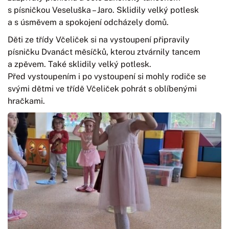
s písničkou Veseluška – Jaro. Sklidily velký potlesk
a s úsměvem a spokojení odcházely domů.
Děti ze třídy Včeliček si na vystoupení připravily
písničku Dvanáct měsíčků, kterou ztvárnily tancem
a zpěvem. Také sklidily velký potlesk.
Před vystoupením i po vystoupení si mohly rodiče se
svými dětmi ve třídě Včeliček pohrát s oblíbenými
hračkami.