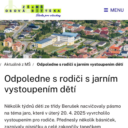
MENU
Aktuálně z MŠ
Odpoledne s rodiči s jarním vystoupením dětí
Odpoledne s rodiči s jarním
vystoupením dětí
Několik týdnů děti ze třídy Berušek nacvičovaly pásmo
na téma jaro, které v úterý 20. 4. 2025 vyvrcholilo
vystoupením pro rodiče. Přednesly několik básniček,
zazpívaly písničku a celé zakončily tanečkem