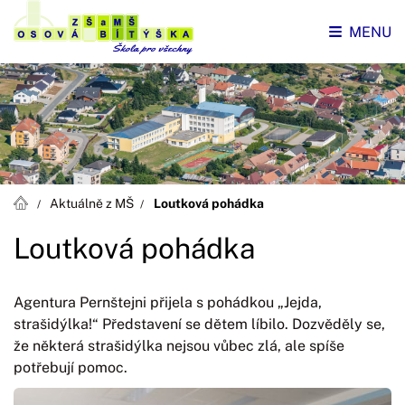
MENU
Aktuálně z MŠ
Loutková pohádka
Loutková pohádka
Agentura Pernštejni přijela s pohádkou „Jejda,
strašidýlka!“ Představení se dětem líbilo. Dozvěděly se,
že některá strašidýlka nejsou vůbec zlá, ale spíše
potřebují pomoc.