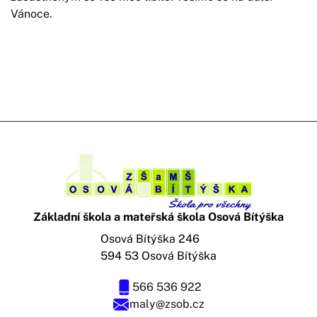
Vánoce.
Základní škola a mateřská škola Osová Bítýška
Osová Bítýška 246
594 53 Osová Bítýška
566 536 922
maly@zsob.cz