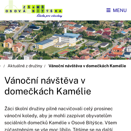
MENU
Aktuálně z družiny
Vánoční návštěva v domečkách Kamélie
Vánoční návštěva v
domečkách Kamélie
Žáci školní družiny pilně nacvičovali celý prosinec
vánoční koledy, aby je mohli zazpívat obyvatelům
sociálních domečků Kamélie v Osové Bítýšce. Všem
zúčastněným se vše moc líbilo. Těšíme se na další