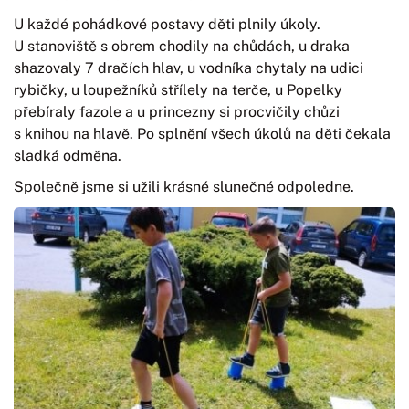
U každé pohádkové postavy děti plnily úkoly.
U stanoviště s obrem chodily na chůdách, u draka
shazovaly 7 dračích hlav, u vodníka chytaly na udici
rybičky, u loupežníků střílely na terče, u Popelky
přebíraly fazole a u princezny si procvičily chůzi
s knihou na hlavě. Po splnění všech úkolů na děti čekala
sladká odměna.
Společně jsme si užili krásné slunečné odpoledne.