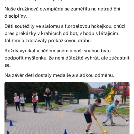
Naše družinová olympiáda se zaměřila na netradiční
disciplíny.
Děti soutěžily ve slalomu s florbalovou hokejkou, chůzi
přes překážky v krabicích od bot, v hodu s létajícím
talířem a zdolávaly překážkovou dráhu.
Každý vynikal v něčem jiném a naší snahou bylo
podpořit myšlenku, že není důležité vyhrát, ale zúčastnit
se.
Na závěr děti dostaly medaile a sladkou odměnu.