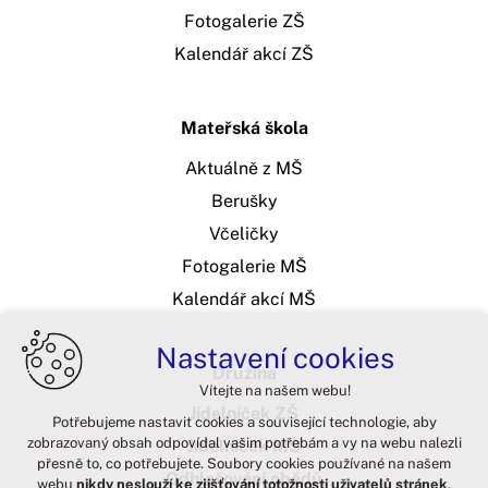
Fotogalerie ZŠ
Kalendář akcí ZŠ
Mateřská škola
Aktuálně z MŠ
Berušky
Včeličky
Fotogalerie MŠ
Kalendář akcí MŠ
Nastavení cookies
Družina
Vítejte na našem webu!
Jídelníček ZŠ
Potřebujeme nastavit cookies a související technologie, aby
zobrazovaný obsah odpovídal vašim potřebám a vy na webu nalezli
Jídelníček MŠ
přesně to, co potřebujete. Soubory cookies používané na našem
Odhlašování obědů
webu
nikdy neslouží ke zjišťování totožnosti uživatelů stránek
.