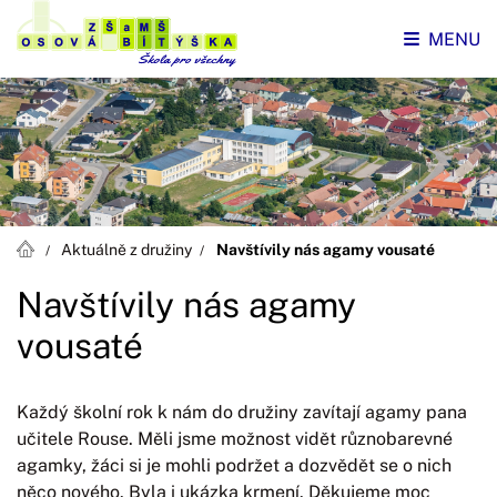
MENU
Aktuálně z družiny
Navštívily nás agamy vousaté
Navštívily nás agamy
vousaté
Každý školní rok k nám do družiny zavítají agamy pana
učitele Rouse. Měli jsme možnost vidět různobarevné
agamky, žáci si je mohli podržet a dozvědět se o nich
něco nového. Byla i ukázka krmení. Děkujeme moc