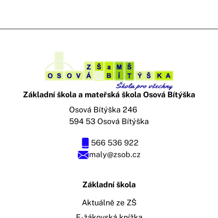
Základní škola a mateřská škola Osová Bítýška
Osová Bítýška 246
594 53 Osová Bítýška
566 536 922
maly@zsob.cz
Základní škola
Aktuálně ze ZŠ
E-žákovská knížka