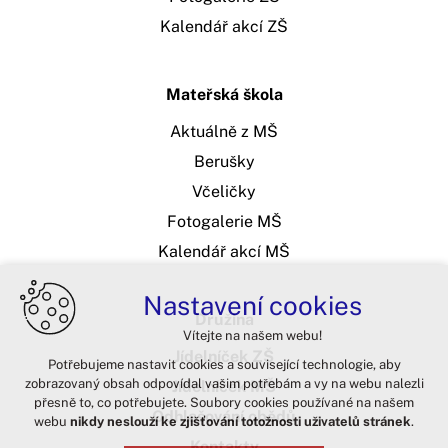
Kalendář akcí ZŠ
Mateřská škola
Aktuálně z MŠ
Berušky
Včeličky
Fotogalerie MŠ
Kalendář akcí MŠ
Nastavení cookies
Družina
Vítejte na našem webu!
Jídelníček ZŠ
Potřebujeme nastavit cookies a související technologie, aby
zobrazovaný obsah odpovídal vašim potřebám a vy na webu nalezli
Jídelníček MŠ
přesně to, co potřebujete. Soubory cookies používané na našem
Odhlašování obědů
webu
nikdy neslouží ke zjišťování totožnosti uživatelů stránek
.
Kontakty