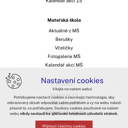
Kalendář akcí ZŠ
Mateřská škola
Aktuálně z MŠ
Berušky
Včeličky
Fotogalerie MŠ
Kalendář akcí MŠ
Nastavení cookies
Družina
Vítejte na našem webu!
Jídelníček ZŠ
Potřebujeme nastavit cookies a související technologie, aby
zobrazovaný obsah odpovídal vašim potřebám a vy na webu nalezli
Jídelníček MŠ
přesně to, co potřebujete. Soubory cookies používané na našem
Odhlašování obědů
webu
nikdy neslouží ke zjišťování totožnosti uživatelů stránek
.
Kontakty
Přijmout všechny cookies