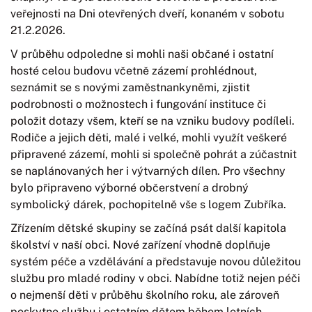
veřejnosti na Dni otevřených dveří, konaném v sobotu
21.2.2026.
V průběhu odpoledne si mohli naši občané i ostatní
hosté celou budovu včetně zázemí prohlédnout,
seznámit se s novými zaměstnankyněmi, zjistit
podrobnosti o možnostech i fungování instituce či
položit dotazy všem, kteří se na vzniku budovy podíleli.
Rodiče a jejich děti, malé i velké, mohli využít veškeré
připravené zázemí, mohli si společně pohrát a zúčastnit
se naplánovaných her i výtvarných dílen. Pro všechny
bylo připraveno výborné občerstvení a drobný
symbolický dárek, pochopitelně vše s logem Zubříka.
Zřízením dětské skupiny se začíná psát další kapitola
školství v naší obci. Nové zařízení vhodně doplňuje
systém péče a vzdělávání a představuje novou důležitou
službu pro mladé rodiny v obci. Nabídne totiž nejen péči
o nejmenší děti v průběhu školního roku, ale zároveň
poskytne službu i ostatním dětem během letních