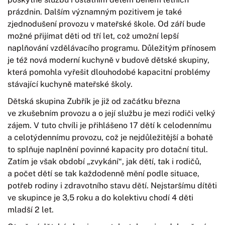
prázdnin. Dalším významným pozitivem je také
zjednodušení provozu v mateřské škole. Od září bude
možné přijímat děti od tří let, což umožní lepší
naplňování vzdělávacího programu. Důležitým přínosem
je též nová moderní kuchyně v budově dětské skupiny,
která pomohla vyřešit dlouhodobé kapacitní problémy
stávající kuchyně mateřské školy.
Dětská skupina Zubřík je již od začátku března
ve zkušebním provozu a o její službu je mezi rodiči velký
zájem. V tuto chvíli je přihlášeno 17 dětí k celodennímu
a celotýdennímu provozu, což je nejdůležitější a bohatě
to splňuje naplnění povinné kapacity pro dotační titul.
Zatím je však období „zvykání“, jak dětí, tak i rodičů,
a počet dětí se tak každodenně mění podle situace,
potřeb rodiny i zdravotního stavu dětí. Nejstaršímu dítěti
ve skupince je 3,5 roku a do kolektivu chodí 4 děti
mladší 2 let.