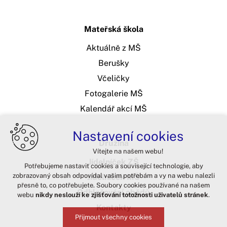
Mateřská škola
Aktuálně z MŠ
Berušky
Včeličky
Fotogalerie MŠ
Kalendář akcí MŠ
Nastavení cookies
Družina
Vítejte na našem webu!
Jídelníček ZŠ
Potřebujeme nastavit cookies a související technologie, aby
zobrazovaný obsah odpovídal vašim potřebám a vy na webu nalezli
Jídelníček MŠ
přesně to, co potřebujete. Soubory cookies používané na našem
Odhlašování obědů
webu
nikdy neslouží ke zjišťování totožnosti uživatelů stránek
.
Kontakty
Přijmout všechny cookies