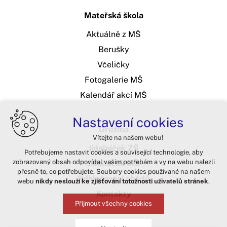
Mateřská škola
Aktuálně z MŠ
Berušky
Včeličky
Fotogalerie MŠ
Kalendář akcí MŠ
Nastavení cookies
Družina
Vítejte na našem webu!
Jídelníček ZŠ
Potřebujeme nastavit cookies a související technologie, aby
zobrazovaný obsah odpovídal vašim potřebám a vy na webu nalezli
Jídelníček MŠ
přesně to, co potřebujete. Soubory cookies používané na našem
Odhlašování obědů
webu
nikdy neslouží ke zjišťování totožnosti uživatelů stránek
.
Kontakty
Přijmout všechny cookies