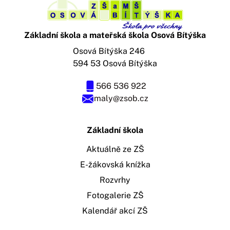
Základní škola a mateřská škola Osová Bítýška
Osová Bítýška 246
594 53 Osová Bítýška
566 536 922
maly@zsob.cz
Základní škola
Aktuálně ze ZŠ
E-žákovská knížka
Rozvrhy
Fotogalerie ZŠ
Kalendář akcí ZŠ