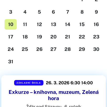
3
4
5
6
7
8
9
10
11
12
13
14
15
16
17
18
19
20
21
22
23
24
25
26
27
28
29
30
31
26. 3. 2026 6:30
14:00
ZÁKLADNÍ ŠKOLA
Exkurze – knihovna, muzeum, Zelená
hora
Žďár nad Sázavou – 6. ročník