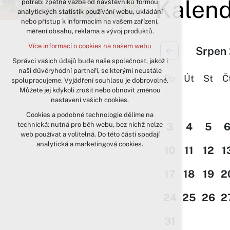
Kalend
potřeb: zpětná vazba od návštěvníků formou
analytických statistik používání webu, ukládání
udržení kontextu stránek (session):
nebo přístup k informacím na vašem zařízení,
případná přihlášení, volby jazyka, apod.
měření obsahu, reklama a vývoj produktů.
Volitelná cookies
Více informací o cookies na našem webu
Srpen
analytická pro anonymizované
vyhodnocení návštěvnosti
Správci vašich údajů bude naše společnost, jakož i
naši důvěryhodní partneři, se kterými neustále
marketingová cookies (Google)
Po
Út
St
Č
spolupracujeme. Vyjádření souhlasu je dobrovolné.
Více informací o cookies na našem webu
Můžete jej kdykoli zrušit nebo obnovit změnou
nastavení vašich cookies.
Cookies a podobné technologie dělíme na
Přijmout všechny cookies
technická: nutná pro běh webu, bez nichž nelze
3
4
5
web používat a volitelná. Do této části spadají
Odmítnout vše
analytická a marketingová cookies.
10
11
12
1
17
18
19
2
24
25
26
2
31