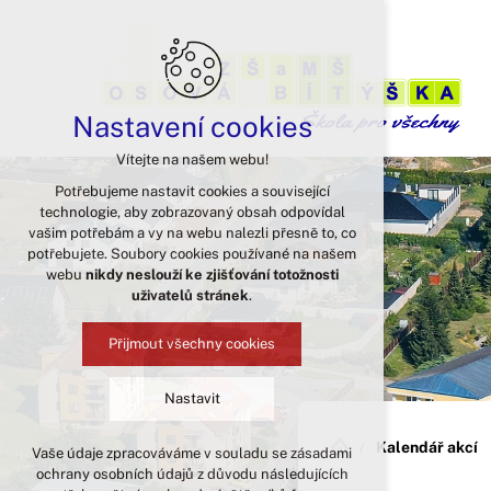
Nastavení cookies
Vítejte na našem webu!
Potřebujeme nastavit cookies a související
technologie, aby zobrazovaný obsah odpovídal
vašim potřebám a vy na webu nalezli přesně to, co
potřebujete. Soubory cookies používané na našem
webu
nikdy neslouží ke zjišťování totožnosti
uživatelů stránek
.
Přijmout všechny cookies
Nastavit
Kalendář akcí
Vaše údaje zpracováváme v souladu se zásadami
Technická cookies
ochrany osobních údajů z důvodu následujících
nutná pro provozování webu