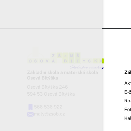
Základní škola a mateřská škola
Zá
Osová Bítýška
Ak
Osová Bítýška 246
E-
594 53 Osová Bítýška
Ro
566 536 922
Fo
maly@zsob.cz
Ka